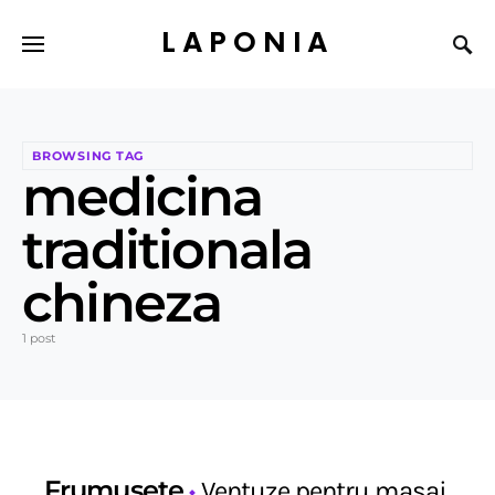
LAPONIA
BROWSING TAG
medicina
traditionala
chineza
1 post
Frumusete
Ventuze pentru masaj