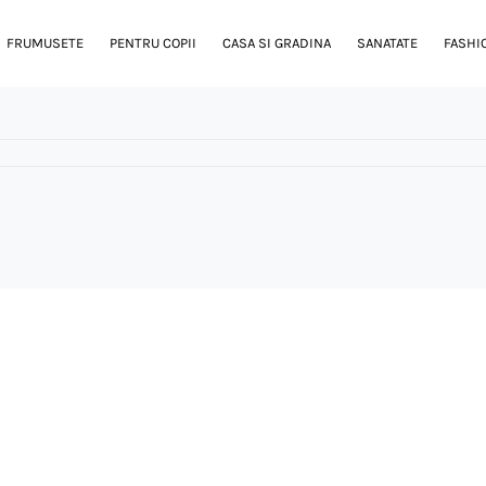
FRUMUSETE
PENTRU COPII
CASA SI GRADINA
SANATATE
FASHI