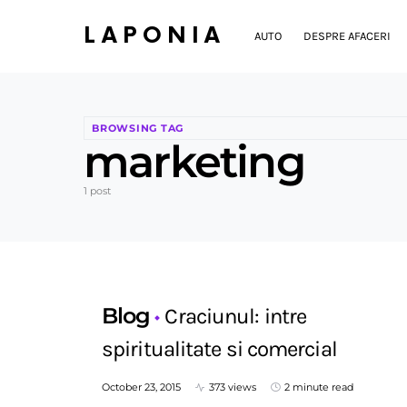
LAPONIA
AUTO
DESPRE AFACERI
BROWSING TAG
marketing
1 post
Blog
Craciunul: intre
spiritualitate si comercial
October 23, 2015
373 views
2 minute read