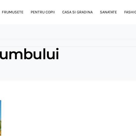
FRUMUSETE
PENTRU COPII
CASA SI GRADINA
SANATATE
FASHI
rumbului