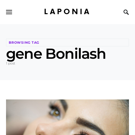
LAPONIA
BROWSING TAG
gene Bonilash
1 post