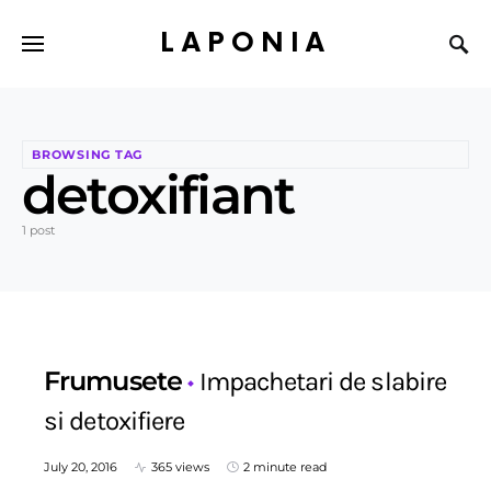
LAPONIA
BROWSING TAG
detoxifiant
1 post
Frumusete
Impachetari de slabire
si detoxifiere
July 20, 2016
365 views
2 minute read