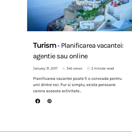
Turism
Planificarea vacantei:
agentie sau online
January 31, 2017
345 views
2 minute read
Planificarea vacantei poate fi o corvoada pentru
unii dintre noi. Pur si simplu, exista persoane
carora aceasta activitate…