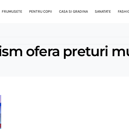
FRUMUSETE
PENTRU COPII
CASA SI GRADINA
SANATATE
FASHI
rism ofera preturi 