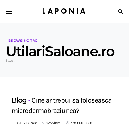
LAPONIA
BROWSING TAG
UtilariSaloane.ro
1 post
Blog
Cine ar trebui sa foloseasca
microdermabraziunea?
February 17, 2016
425 views
2 minute read