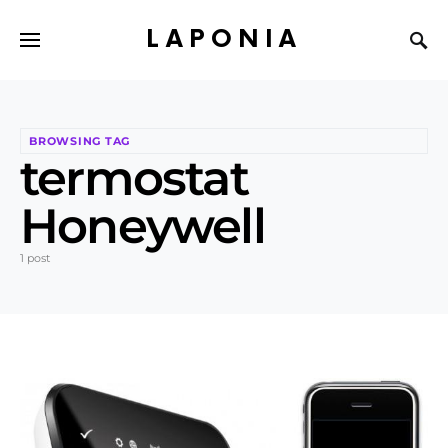
LAPONIA
BROWSING TAG
termostat
Honeywell
1 post