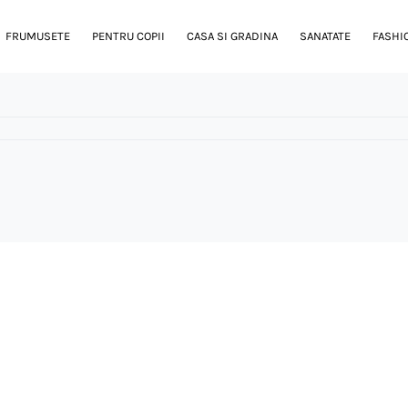
FRUMUSETE
PENTRU COPII
CASA SI GRADINA
SANATATE
FASHI