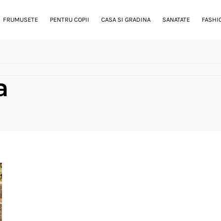
FRUMUSETE
PENTRU COPII
CASA SI GRADINA
SANATATE
FASHI
a