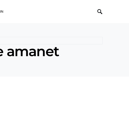
ON
de amanet