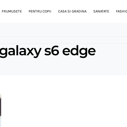
FRUMUSETE
PENTRU COPII
CASA SI GRADINA
SANATATE
FASHI
galaxy s6 edge