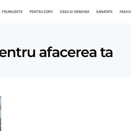
FRUMUSETE
PENTRU COPII
CASA SI GRADINA
SANATATE
FASHI
entru afacerea ta