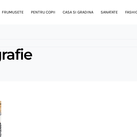
FRUMUSETE
PENTRU COPII
CASA SI GRADINA
SANATATE
FASHI
rafie