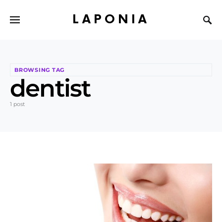
LAPONIA
BROWSING TAG
dentist
1 post