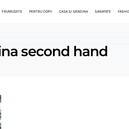
FRUMUSETE
PENTRU COPII
CASA SI GRADINA
SANATATE
FASHI
ina second hand