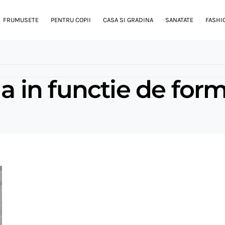
FRUMUSETE
PENTRU COPII
CASA SI GRADINA
SANATATE
FASHI
la in functie de for