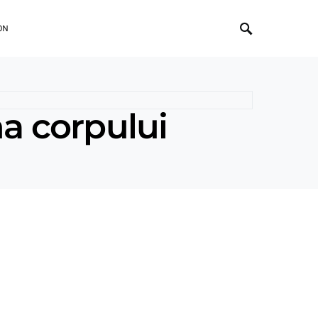
ON
ma corpului